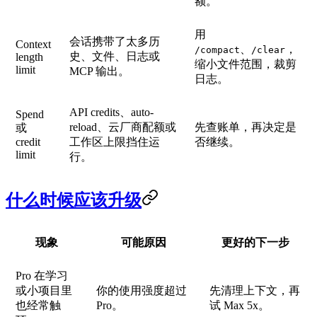
额。
用
会话携带了太多历
Context
、
，
/compact
/clear
史、文件、日志或
length
缩小文件范围，裁剪
limit
MCP 输出。
日志。
API credits、auto-
Spend
reload、云厂商配额或
先查账单，再决定是
或
credit
工作区上限挡住运
否继续。
limit
行。
什么时候应该升级
现象
可能原因
更好的下一步
Pro 在学习
或小项目里
你的使用强度超过
先清理上下文，再
也经常触
Pro。
试 Max 5x。