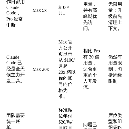
作日都用
用量，
无限用
Claude
$100/
Max 5x
并有高
量；升
Code，
月。
峰期优
级前先
Pro 经常
先访
清理上
中断。
问。
下文。
Max 官
方公开
相比 Pro
页显示
有 20 倍
仍然有
Claude
从 $100/
Code 已
用量，
用量限
月起；
经是全天
适合更
制，包
Max 20x
20x 档以
候主力开
重的个
括周级
你的账
发工具。
人开发
限制。
号内价
流。
格为
准。
标准席
团队需要
席位类
位年付
统一账
型和组
$20/席/
问题已
单、
织策略
月或月