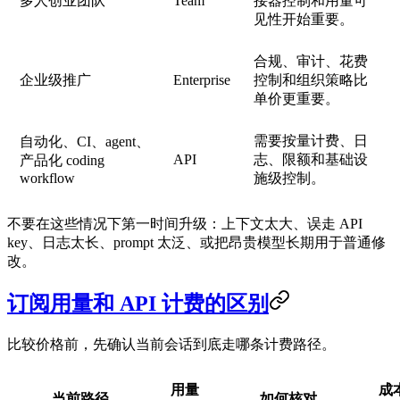
多人创业团队
Team
接器控制和用量可
见性开始重要。
合规、审计、花费
企业级推广
Enterprise
控制和组织策略比
单价更重要。
需要按量计费、日
自动化、CI、agent、
API
志、限额和基础设
产品化 coding
workflow
施级控制。
不要在这些情况下第一时间升级：上下文太大、误走 API
key、日志太长、prompt 太泛、或把昂贵模型长期用于普通修
改。
订阅用量和 API 计费的区别
比较价格前，先确认当前会话到底走哪条计费路径。
用量
成
当前路径
如何核对