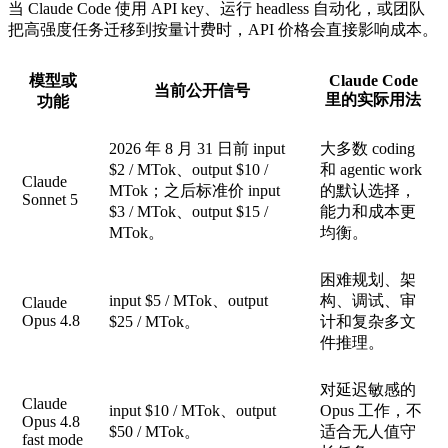
当 Claude Code 使用 API key、运行 headless 自动化，或团队
把高强度任务迁移到按量计费时，API 价格会直接影响成本。
模型或
Claude Code
当前公开信号
里的实际用法
功能
2026 年 8 月 31 日前 input
大多数 coding
$2 / MTok、output $10 /
和 agentic work
Claude
MTok；之后标准价 input
的默认选择，
Sonnet 5
$3 / MTok、output $15 /
能力和成本更
MTok。
均衡。
困难规划、架
input $5 / MTok、output
构、调试、审
Claude
Opus 4.8
$25 / MTok。
计和复杂多文
件推理。
对延迟敏感的
Claude
input $10 / MTok、output
Opus 工作，不
Opus 4.8
$50 / MTok。
适合无人值守
fast mode