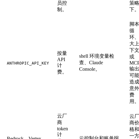
员控
策
制。
下
脚
循
环
大
下
按量
shell 环境变量检
或
API
查、Claude
MC
ANTHROPIC_API_KEY
计
输
Console。
费。
可
造
意
费
用
云厂
云
商
商
token
格
计
一
云控制台和账单报
Bedrock、Vertex、