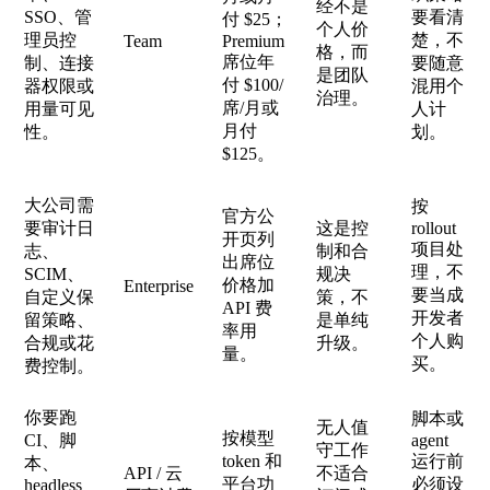
经不是
SSO、管
要看清
付 $25；
个人价
理员控
楚，不
Team
Premium
格，而
席位年
制、连接
要随意
是团队
付 $100/
器权限或
混用个
治理。
席/月或
用量可见
人计
月付
性。
划。
$125。
大公司需
按
官方公
要审计日
这是控
rollout
开页列
项目处
志、
制和合
出席位
理，不
SCIM、
规决
价格加
Enterprise
要当成
自定义保
策，不
API 费
开发者
留策略、
是单纯
率用
个人购
合规或花
升级。
量。
买。
费控制。
你要跑
脚本或
无人值
按模型
CI、脚
agent
守工作
token 和
运行前
本、
API / 云
不适合
平台功
必须设
headless