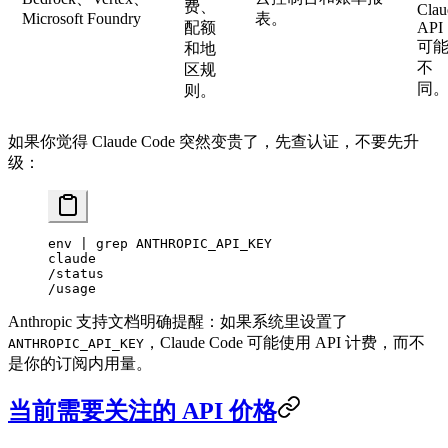
费、
Clau
Microsoft Foundry
表。
配额
API
可
和地
不
区规
同
则。
如果你觉得 Claude Code 突然变贵了，先查认证，不要先升
级：
env
 |
 grep
 ANTHROPIC_API_KEY
claude
/status
/usage
Anthropic 支持文档明确提醒：如果系统里设置了
，Claude Code 可能使用 API 计费，而不
ANTHROPIC_API_KEY
是你的订阅内用量。
当前需要关注的 API 价格