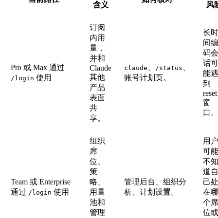
含义
风
订阅
长
内用
间
量，
码
并和
话
Pro 或 Max 通过
、
、
Claude
claude
/status
能
其他
使用
账号计划页。
/login
到
产品
reset
表面
窗
共
口
享。
组织
用
席
可
位、
不
策
道
Team 或 Enterprise
略、
管理后台、组织分
己
通过
使用
用量
析、计划设置。
在
/login
池和
个
管理
位