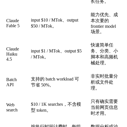
长任务。
能力优先、成
input $10 / MTok、output
Claude
本次要的
Fable 5
$50 / MTok。
frontier model
场景。
快速简单任
Claude
input $1 / MTok、output $5
务、分类、小
Haiku
/ MTok。
脚本和高频机
4.5
械处理。
非实时批量分
支持的 batch workload 可
Batch
析或文件处
API
节省 50%。
理。
只有确实需要
$10 / 1K searches，不含模
Web
当前网页信息
search
型 token。
时才用。
按执行时间计费时，每组
数据分析或沙