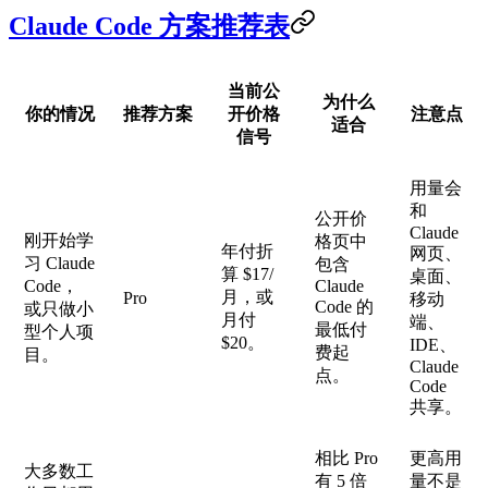
Claude Code 方案推荐表
当前公
为什么
你的情况
推荐方案
开价格
注意点
适合
信号
用量会
和
公开价
Claude
刚开始学
格页中
年付折
网页、
习 Claude
包含
算 $17/
桌面、
Code，
Claude
月，或
Pro
移动
Code 的
或只做小
月付
端、
最低付
型个人项
$20。
IDE、
费起
目。
Claude
点。
Code
共享。
相比 Pro
更高用
大多数工
有 5 倍
量不是