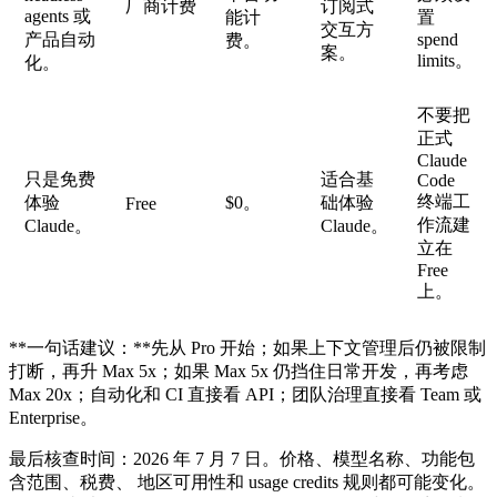
厂商计费
订阅式
agents 或
能计
置
交互方
产品自动
spend
费。
案。
limits。
化。
不要把
正式
Claude
只是免费
适合基
Code
终端工
体验
$0。
础体验
Free
作流建
Claude。
Claude。
立在
Free
上。
**一句话建议：**先从 Pro 开始；如果上下文管理后仍被限制
打断，再升 Max 5x；如果 Max 5x 仍挡住日常开发，再考虑
Max 20x；自动化和 CI 直接看 API；团队治理直接看 Team 或
Enterprise。
最后核查时间：2026 年 7 月 7 日。价格、模型名称、功能包
含范围、税费、 地区可用性和 usage credits 规则都可能变化。