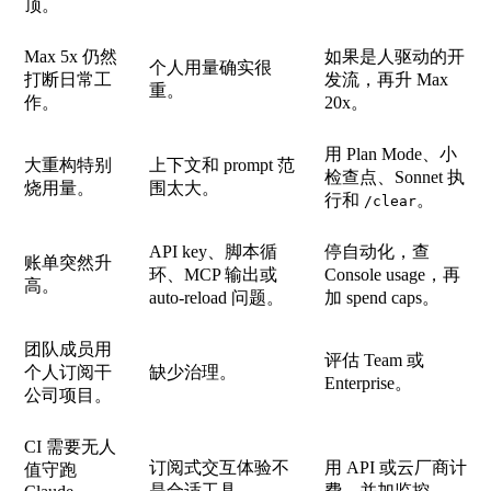
顶。
Max 5x 仍然
如果是人驱动的开
个人用量确实很
打断日常工
发流，再升 Max
重。
作。
20x。
用 Plan Mode、小
大重构特别
上下文和 prompt 范
检查点、Sonnet 执
烧用量。
围太大。
行和
。
/clear
API key、脚本循
停自动化，查
账单突然升
环、MCP 输出或
Console usage，再
高。
auto-reload 问题。
加 spend caps。
团队成员用
评估 Team 或
个人订阅干
缺少治理。
Enterprise。
公司项目。
CI 需要无人
订阅式交互体验不
用 API 或云厂商计
值守跑
是合适工具。
费，并加监控。