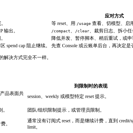
应对方式
完。
等 reset、用
查看、切模型、启用 ex
/usage
P 输出。
、
、裁剪日志、拆小任
/compact
/clear
围。
降低并发、暂停脚本、稍后重试，或申
作区 spend cap 阻止继续。
先查 Console 或云账单后台，再决定
限制的解决方式完全不一样。
到限制时的表现
e 产品表面共
session、weekly 或模型特定 reset 提示。
规则。
团队/组织限制提示，或管理员限制。
通常没有订阅式 reset，而是继续计费，直到 credit/spen
n 计费。
limit。