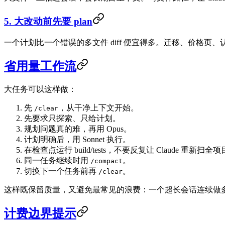
5. 大改动前先要 plan
一个计划比一个错误的多文件 diff 便宜得多。迁移、价格页、
省用量工作流
大任务可以这样做：
先
，从干净上下文开始。
/clear
先要求只探索、只给计划。
规划问题真的难，再用 Opus。
计划明确后，用 Sonnet 执行。
在检查点运行 build/tests，不要反复让 Claude 重新扫全
同一任务继续时用
。
/compact
切换下一个任务前再
。
/clear
这样既保留质量，又避免最常见的浪费：一个超长会话连续做
计费边界提示