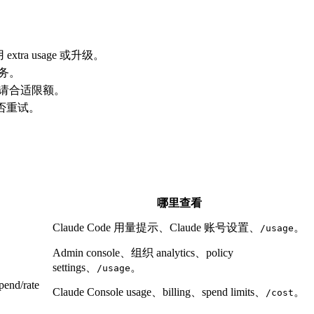
tra usage 或升级。
务。
请合适限额。
是否重试。
哪里查看
Claude Code 用量提示、Claude 账号设置、
。
/usage
Admin console、组织 analytics、policy
settings、
。
/usage
d/rate
Claude Console usage、billing、spend limits、
。
/cost