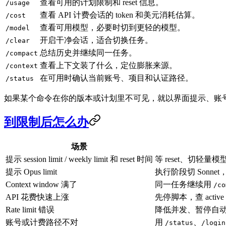
查看可用的计划限制和 reset 信息。
/usage
查看 API 计费会话的 token 和美元消耗估算。
/cost
查看可用模型，必要时切到更轻的模型。
/model
开启干净会话，适合切换任务。
/clear
总结历史并继续同一任务。
/compact
查看上下文装了什么，定位膨胀来源。
/context
在可用时确认当前账号、项目和认证路径。
/status
如果某个命令在你的版本或计划里不可见，就以界面提示、账
到限制后怎么办
场景
提示 session limit / weekly limit 和 reset 时间
等 reset、切轻量模
提示 Opus limit
执行阶段切 Sonnet
Context window 满了
同一任务继续用
/co
API 花费快速上涨
先停脚本，查 active cred
Rate limit 错误
降低并发、暂停自动
账号或计费路径不对
用
、
/status
/login