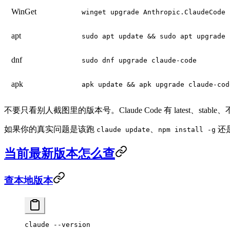
WinGet
winget upgrade Anthropic.ClaudeCode
apt
sudo apt update && sudo apt upgrade 
dnf
sudo dnf upgrade claude-code
apk
apk update && apk upgrade claude-cod
不要只看别人截图里的版本号。Claude Code 有 latest
如果你的真实问题是该跑
、
还
claude update
npm install -g
当前最新版本怎么查
查本地版本
claude
 --version