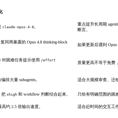
化
重点提升长周期 agent
 是
。
claude-opus-4-8
断言。
同周暴露的 Opus 4.8 thinking-block
如果更新后遇到 Opus
e Code 对困难任务提示使用
/effort
质量更高不等于免费，t
台编排大量 subagents。
适合大规模审查、迁
置，把
和 workflow 判断结合起来。
只给有明确范围的困
xhigh
 倍，最高约 2.5 倍输出速度。
适合赶时间的交互工