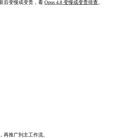
 更新后变慢或变贵，看
Opus 4.8 变慢或变贵排查
。
证，再推广到主工作流。