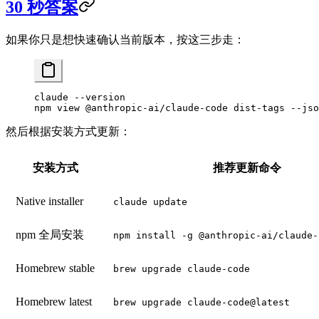
30 秒答案
如果你只是想快速确认当前版本，按这三步走：
claude
 --version
npm
 view
 @anthropic-ai/claude-code
 dist-tags
 --jso
然后根据安装方式更新：
安装方式
推荐更新命令
Native installer
claude update
npm 全局安装
npm install -g @anthropic-ai/claude-
Homebrew stable
brew upgrade claude-code
Homebrew latest
brew upgrade claude-code@latest