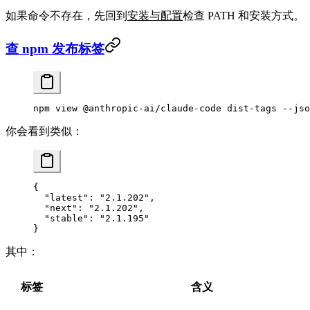
如果命令不存在，先回到
安装与配置
检查 PATH 和安装方式。
查 npm 发布标签
npm
 view
 @anthropic-ai/claude-code
 dist-tags
 --jso
你会看到类似：
{
  "latest"
: 
"2.1.202"
,
  "next"
: 
"2.1.202"
,
  "stable"
: 
"2.1.195"
}
其中：
标签
含义