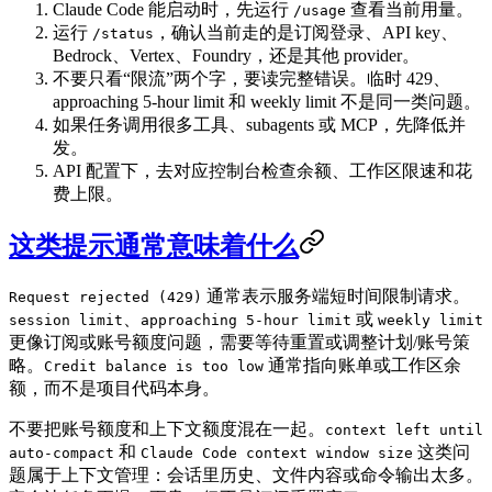
Claude Code 能启动时，先运行
查看当前用量。
/usage
运行
，确认当前走的是订阅登录、API key、
/status
Bedrock、Vertex、Foundry，还是其他 provider。
不要只看“限流”两个字，要读完整错误。临时 429、
approaching 5-hour limit 和 weekly limit 不是同一类问题。
如果任务调用很多工具、subagents 或 MCP，先降低并
发。
API 配置下，去对应控制台检查余额、工作区限速和花
费上限。
这类提示通常意味着什么
通常表示服务端短时间限制请求。
Request rejected (429)
、
或
session limit
approaching 5-hour limit
weekly limit
更像订阅或账号额度问题，需要等待重置或调整计划/账号策
略。
通常指向账单或工作区余
Credit balance is too low
额，而不是项目代码本身。
不要把账号额度和上下文额度混在一起。
context left until
和
这类问
auto-compact
Claude Code context window size
题属于上下文管理：会话里历史、文件内容或命令输出太多。