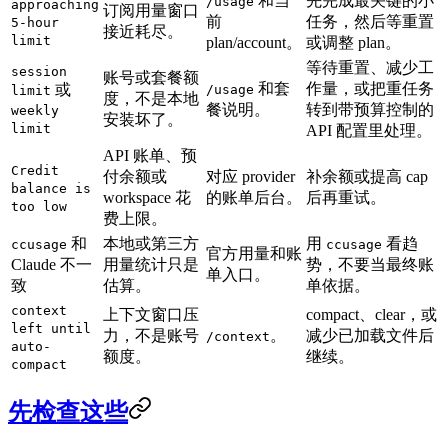
和当
先完成最关键的小
/usage
approaching
订阅用量窗口
前
任务，然后等重置
5-hour
接近耗尽。
limit
plan/account。
或调整 plan。
等待重置、减少工
session
账号或套餐额
和套
作量，或把重任务
或
/usage
limit
度，不是本地
餐说明。
转到带预算控制的
weekly
安装坏了。
limit
API 配置里处理。
API 账单、预
Credit
付余额或
对应 provider
补余额或提高 cap
balance is
workspace 花
的账单后台。
后再重试。
too low
费上限。
和
本地或第三方
用
看趋
ccusage
ccusage
官方用量和账
Claude 不一
用量统计只是
势，不要当最终账
单入口。
致
估算。
单依据。
context
上下文窗口压
compact、clear，或
left until
力，不是账号
。
减少已加载文件后
/context
auto-
额度。
继续。
compact
先检查这些