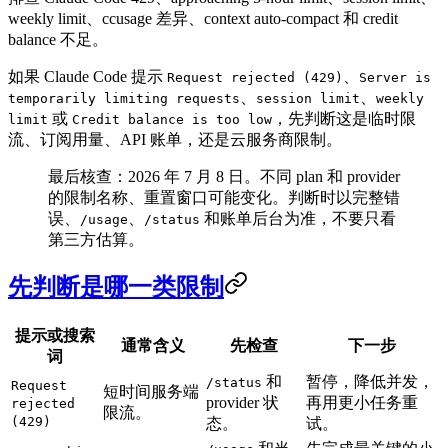
weekly limit、ccusage 差异、context auto-compact 和 credit
balance 不足。
如果 Claude Code 提示
、
Request rejected (429)
Server is
、
、
temporarily limiting requests
session limit
weekly
或
，先判断这是临时限
limit
Credit balance is too low
流、订阅用量、API 账单，还是云服务商限制。
最后核查：2026 年 7 月 8 日。不同 plan 和 provider
的限制名称、重置窗口可能变化。判断时以完整错
误、
、
和账单后台为准，不要只看
/usage
/status
第三方估算。
先判断是哪一类限制
提示或搜索
通常含义
先检查
下一步
词
和
暂停，降低并发，
/status
Request
短时间服务端
provider 状
再用更小任务重
rejected
限流。
(429)
态。
试。