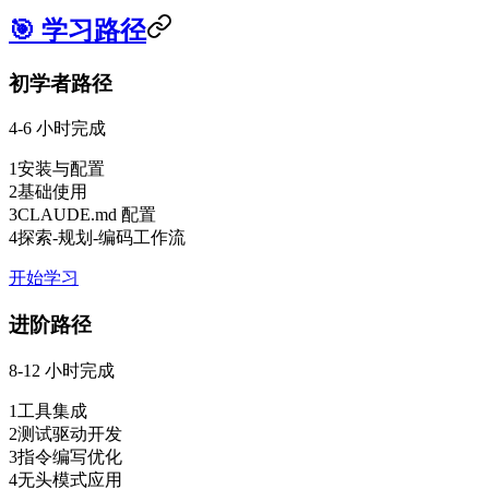
🎯 学习路径
初学者路径
4-6 小时完成
1
安装与配置
2
基础使用
3
CLAUDE.md 配置
4
探索-规划-编码工作流
开始学习
进阶路径
8-12 小时完成
1
工具集成
2
测试驱动开发
3
指令编写优化
4
无头模式应用