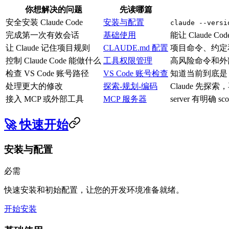
你想解决的问题
先读哪篇
安全安装 Claude Code
安装与配置
claude --versi
完成第一次有效会话
基础使用
能让 Claude
让 Claude 记住项目规则
CLAUDE.md 配置
项目命令、约定
控制 Claude Code 能做什么
工具权限管理
高风险命令和外
检查 VS Code 账号路径
VS Code 账号检查
知道当前到底是 ID
处理更大的修改
探索-规划-编码
Claude 先
接入 MCP 或外部工具
MCP 服务器
server 有明
🚀 快速开始
安装与配置
必需
快速安装和初始配置，让您的开发环境准备就绪。
开始安装