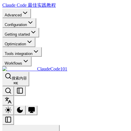
Claude Code 最佳实践教程
Advanced
Configuration
Getting started
Optimization
Tools integration
Workflows
ClaudeCode101
搜索内容
⌘
K