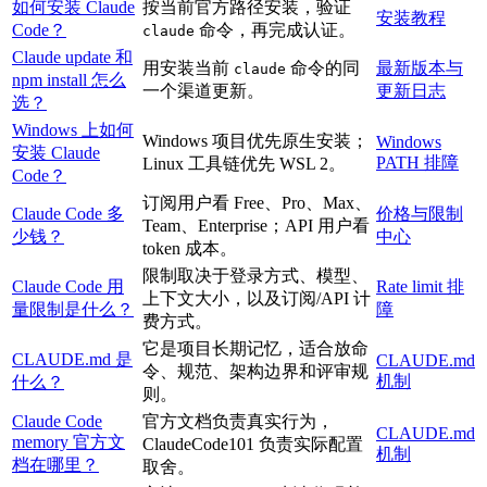
如何安装 Claude
按当前官方路径安装，验证
安装教程
Code？
命令，再完成认证。
claude
Claude update 和
用安装当前
命令的同
最新版本与
claude
npm install 怎么
一个渠道更新。
更新日志
选？
Windows 上如何
Windows 项目优先原生安装；
Windows
安装 Claude
PATH 排障
Linux 工具链优先 WSL 2。
Code？
订阅用户看 Free、Pro、Max、
Claude Code 多
价格与限制
Team、Enterprise；API 用户看
少钱？
中心
token 成本。
限制取决于登录方式、模型、
Claude Code 用
Rate limit 排
上下文大小，以及订阅/API 计
量限制是什么？
障
费方式。
它是项目长期记忆，适合放命
CLAUDE.md 是
CLAUDE.md
令、规范、架构边界和评审规
机制
什么？
则。
Claude Code
官方文档负责真实行为，
CLAUDE.md
memory 官方文
ClaudeCode101 负责实际配置
机制
档在哪里？
取舍。