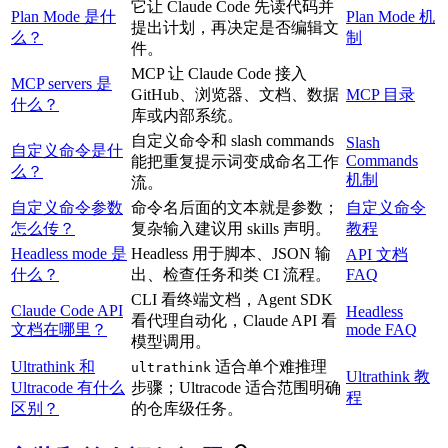
它让 Claude Code 先读代码并
Plan Mode 是什
Plan Mode 机
提出计划，再决定是否编辑文
么？
制
件。
MCP 让 Claude Code 接入
MCP servers 是
GitHub、浏览器、文档、数据
MCP 目录
什么？
库或内部系统。
自定义命令和 slash commands
Slash
自定义命令是什
Commands
能把重复提示词变成命名工作
么？
机制
流。
自定义命令参数
命令名后面的文本就是参数；
自定义命令
怎么传？
复杂输入建议用 skills 声明。
教程
Headless mode 是
Headless 用于脚本、JSON 输
API 文档
什么？
出、检查任务和类 CI 流程。
FAQ
CLI 看终端文档，Agent SDK
Claude Code API
Headless
看代理自动化，Claude API 看
文档在哪里？
mode FAQ
模型调用。
Ultrathink 和
适合单个难推理
ultrathink
Ultrathink 教
Ultracode 有什么
步骤；Ultracode 适合范围明确
程
区别？
的仓库级任务。