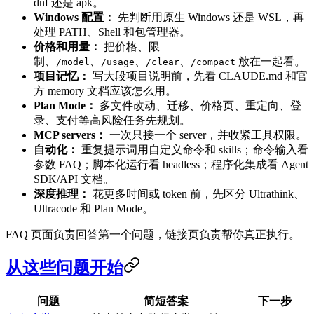
dnf 还是 apk。
Windows 配置：
先判断用原生 Windows 还是 WSL，再
处理 PATH、Shell 和包管理器。
价格和用量：
把价格、限
制、
、
、
、
放在一起看。
/model
/usage
/clear
/compact
项目记忆：
写大段项目说明前，先看 CLAUDE.md 和官
方 memory 文档应该怎么用。
Plan Mode：
多文件改动、迁移、价格页、重定向、登
录、支付等高风险任务先规划。
MCP servers：
一次只接一个 server，并收紧工具权限。
自动化：
重复提示词用自定义命令和 skills；命令输入看
参数 FAQ；脚本化运行看 headless；程序化集成看 Agent
SDK/API 文档。
深度推理：
花更多时间或 token 前，先区分 Ultrathink、
Ultracode 和 Plan Mode。
FAQ 页面负责回答第一个问题，链接页负责帮你真正执行。
从这些问题开始
问题
简短答案
下一步