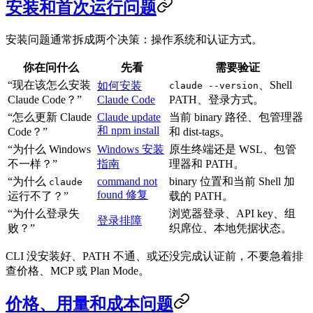
安装和首次运行问题
安装问题通常拆成两个决策：操作系统和认证方式。
你在问什么
先看
需要验证
“现在该怎么安装
、Shell
如何安装
claude --version
Claude Code？”
Claude Code
PATH、登录方式。
“怎么更新 Claude
Claude update
当前 binary 路径、包管理器
和 npm install
Code？”
和 dist-tags。
“为什么 Windows
Windows 安装
原生终端还是 WSL、包管
不一样？”
指南
理器和 PATH。
“为什么
command not
binary 位置和当前 Shell 加
claude
found 修复
运行不了？”
载的 PATH。
“为什么登录失
浏览器登录、API key、组
登录排障
败？”
织席位、本地凭据状态。
CLI 没安装好、PATH 不通、或还没完成认证前，不要急着排
查价格、MCP 或 Plan Mode。
价格、用量和成本问题