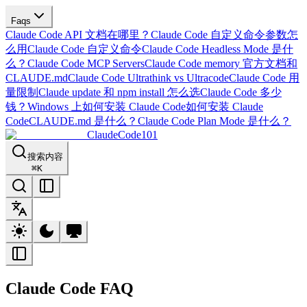
Faqs
Claude Code API 文档在哪里？
Claude Code 自定义命令参数怎
么用
Claude Code 自定义命令
Claude Code Headless Mode 是什
么？
Claude Code MCP Servers
Claude Code memory 官方文档和
CLAUDE.md
Claude Code Ultrathink vs Ultracode
Claude Code 用
量限制
Claude update 和 npm install 怎么选
Claude Code 多少
钱？
Windows 上如何安装 Claude Code
如何安装 Claude
Code
CLAUDE.md 是什么？
Claude Code Plan Mode 是什么？
ClaudeCode101
搜索内容
⌘
K
Claude Code FAQ