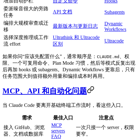
增加自动护栏
自定义命令
Hooks
委派噪音很大的旁路
API 文档
Subagents
任务
编排大规模审查或迁
Dynamic
最新版本与更新日志
Workflows
移
选择深度推理或工作
Ultrathink 和 Ultracode
Ultracode
流 effort
区别
如果你问“应该先配置什么”，通常顺序是：
、权
CLAUDE.md
限、一个可复用命令、Plan Mode 习惯，然后等模式反复出现
后再加 hooks 或 subagents。Dynamic Workflows 更靠后，只有
任务范围大到值得额外用量和编排成本时再用。
MCP、API 和自动化问题
当 Claude Code 要离开基础终端工作流时，看这些入口。
需求
最佳入口
注意点
MCP
接入 GitHub、浏览
一次只接一个 server，权限
servers
器、文档或数据库
要窄。
FAQ