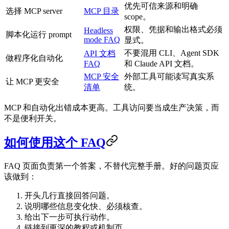
优先可信来源和明确
选择 MCP server
MCP 目录
scope。
权限、凭据和输出格式必须
Headless
脚本化运行 prompt
mode FAQ
显式。
不要混用 CLI、Agent SDK
API 文档
做程序化自动化
FAQ
和 Claude API 文档。
MCP 安全
外部工具可能读写真实系
让 MCP 更安全
清单
统。
MCP 和自动化出错成本更高。工具访问要当成生产决策，而
不是便利开关。
如何使用这个 FAQ
FAQ 页面负责第一个答案，不替代完整手册。好的问题页应
该做到：
开头几行直接回答问题。
说明哪些信息变化快、必须核查。
给出下一步可执行动作。
链接到更深的教程或机制页。