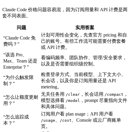
Claude Code 价格问题容易混，因为订阅用量和 API 计费是两
套不同表面。
问题
实用答案
计划可用性会变化，先查官方 pricing 和自
“Claude Code 免
己的账号。有些工作流可能需要付费套餐
费吗？”
或 API 计费。
“该选 Pro、
看编码频率、团队协作、管理/安全要求，
Max、Team 还是
以及是否需要组织级控制。
Enterprise？”
检查登录方式、当前模型、上下文大小、
“为什么触发限
长会话，以及你是订阅用量还是 API
制？”
metering。
无关任务用
，长会话用
，
/clear
/compact
“怎么让额度更耐
模型选择看
，prompt 尽量指向文件
/model
用？”
和具体问题。
订阅用户看 plan usage；API 用户看
“怎么追踪成
、
、Console 或云厂商账单
/usage
/cost
本？”
页。