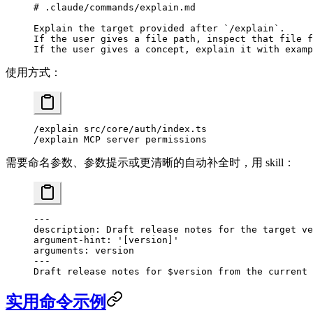
# .claude/commands/explain.md
Explain the target provided after 
`/explain`
.
If the user gives a file path, inspect that file f
If the user gives a concept, explain it with examp
使用方式：
/explain src/core/auth/index.ts
/explain MCP server permissions
需要命名参数、参数提示或更清晰的自动补全时，用 skill：
---
description
: 
Draft release notes for the target ve
argument-hint
: 
'[version]'
arguments
: 
version
---
Draft release notes for $version from the current 
实用命令示例