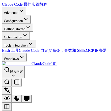
Claude Code 最佳实践教程
Advanced
Configuration
Getting started
Optimization
Tools integration
Bash 工具
Claude Code 自定义命令：参数和 Skills
MCP 服务器
Workflows
ClaudeCode101
搜索内容
⌘
K