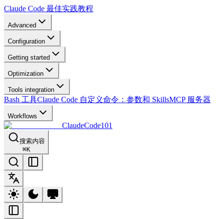
Claude Code 最佳实践教程
Advanced
Configuration
Getting started
Optimization
Tools integration
Bash 工具
Claude Code 自定义命令：参数和 Skills
MCP 服务器
Workflows
ClaudeCode101
搜索内容
⌘
K