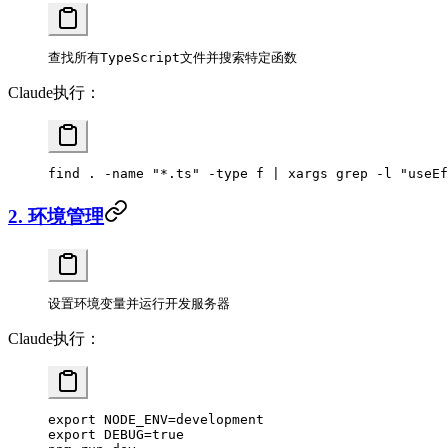
查找所有TypeScript文件并搜索特定函数
Claude执行：
find
 .
 -name
 "*.ts"
 -type
 f
 |
 xargs
 grep
 -l
 "useEf
2. 环境管理
设置环境变量并运行开发服务器
Claude执行：
export
 NODE_ENV
=
development
export
 DEBUG
=
true