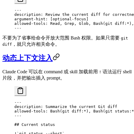
---
description
: 
Review the current diff for correctne
argument-hint
: [
optional-focus
]
allowed-tools
: 
Read, Grep, Glob, Bash(git diff:*),
---
不要为了省事给命令开放大范围 Bash 权限。如果只需要
git
，就只允许相关命令。
diff
动态上下文注入
Claude Code 可以在 command 或 skill 加载前用
语法运行 shell
!
片段，并把输出插入 prompt。
---
description
: 
Summarize the current Git diff
allowed-tools
: 
Bash(git diff:*), Bash(git status:*
---
## Current status
!
`git status --short`