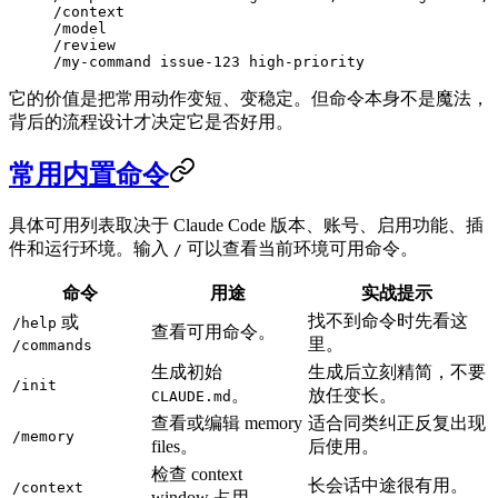
/context
/model
/review
/my-command issue-123 high-priority
它的价值是把常用动作变短、变稳定。但命令本身不是魔法，
背后的流程设计才决定它是否好用。
常用内置命令
具体可用列表取决于 Claude Code 版本、账号、启用功能、插
件和运行环境。输入
可以查看当前环境可用命令。
/
命令
用途
实战提示
找不到命令时先看这
或
/help
查看可用命令。
里。
/commands
生成初始
生成后立刻精简，不要
/init
。
放任变长。
CLAUDE.md
查看或编辑 memory
适合同类纠正反复出现
/memory
files。
后使用。
检查 context
长会话中途很有用。
/context
window 占用。