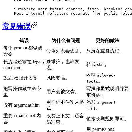
Use this range: $ARGUMENTS
Summarize user-facing changes, fixes, breaking cha
Keep internal refactors separate from public relea
常见错误
错误
为什么有问题
更好的做法
每个 prompt 都做成
命令列表会变乱。
只沉淀重复流程。
命令
难维护，也难发
长流程还塞在 legacy
转成 skill。
command
现。
收窄
allowed-
Bash 权限开太宽
风险变高。
。
tools
把写操作藏在命令
写操作显式说明并要
用户会被突袭。
里
求确认。
用户记不住输入格
添加
argument-
没有 argument hint
式。
。
hint
重复
内
浪费上下文，还容
CLAUDE.md
链接长期规则即可。
容
易冲突。
用 permissions、