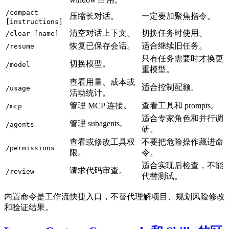
/compact
压缩长对话。
一定要加聚焦指令。
[instructions]
清空对话上下文。
切换任务时使用。
/clear [name]
恢复已保存会话。
适合继续旧任务。
/resume
只有任务需要时才换更
切换模型。
/model
重模型。
查看用量、成本或
适合控制配额。
/usage
活动统计。
管理 MCP 连接。
查看工具和 prompts。
/mcp
适合专家角色和并行调
管理 subagents。
/agents
研。
查看或修改工具权
不要把危险操作藏进命
/permissions
限。
令。
适合实现后检查，不能
请求代码审查。
/review
代替测试。
内置命令是工作流快捷入口，不替代理解项目、规划风险修改
和验证结果。