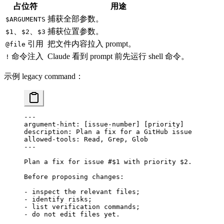
占位符
用途
捕获全部参数。
$ARGUMENTS
、
、
捕获位置参数。
$1
$2
$3
引用
把文件内容拉入 prompt。
@file
命令注入
Claude 看到 prompt 前先运行 shell 命令。
!
示例 legacy command：
---
argument-hint
: [
issue-number
] [
priority
]
description
: 
Plan a fix for a GitHub issue
allowed-tools
: 
Read, Grep, Glob
---
Plan a fix for issue #$1 with priority $2.
Before proposing changes:
-
 inspect the relevant files;
-
 identify risks;
-
 list verification commands;
-
 do not edit files yet.