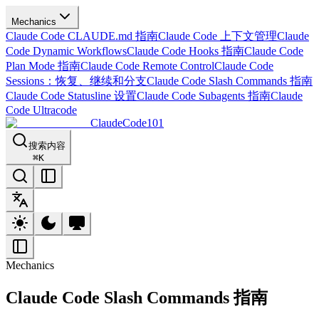
Mechanics
Claude Code CLAUDE.md 指南
Claude Code 上下文管理
Claude
Code Dynamic Workflows
Claude Code Hooks 指南
Claude Code
Plan Mode 指南
Claude Code Remote Control
Claude Code
Sessions：恢复、继续和分支
Claude Code Slash Commands 指南
Claude Code Statusline 设置
Claude Code Subagents 指南
Claude
Code Ultracode
ClaudeCode101
搜索内容
⌘
K
Mechanics
Claude Code Slash Commands 指南