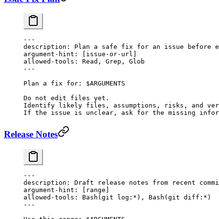
---
description
: 
Plan a safe fix for an issue before e
argument-hint
: [
issue-or-url
]
allowed-tools
: 
Read, Grep, Glob
---
Plan a fix for: $ARGUMENTS
Do not edit files yet.
Identify likely files, assumptions, risks, and ver
If the issue is unclear, ask for the missing infor
Release Notes
---
description
: 
Draft release notes from recent commi
argument-hint
: [
range
]
allowed-tools
: 
Bash(git log:*), Bash(git diff:*)
---