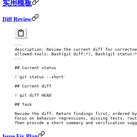
实用模板
Diff Review
---
description
: 
Review the current diff for correctne
allowed-tools
: 
Bash(git diff:*), Bash(git status:*
---
## Current status
!
`git status --short`
## Current diff
!
`git diff HEAD`
## Task
Review the diff. Return findings first, ordered by
Focus on behavior regressions, missing tests, rout
Then provide a short summary and verification sugg
Issue Fix Plan