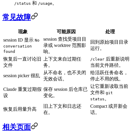
和
。
/status
/usage
常见故障
现象
可能原因
处理
session 查找受项目目
session ID 显示
No
回到原始项目目录
录或 worktree 范围影
conversation
运行。
响。
found
恢复后一直讨论旧
上下文来自过期任
后重新说明
/clear
文件
务。
当前文件路径。
从不命名，也不关闭
给活跃任务命名，
session picker 很乱
无效会话。
停止不用的线。
让它重新读取当前
Claude 重复过期假
保存 session 后仓库已
文件和
git
设
变化。
。
status
旧上下文和日志还
Compact 或开新会
恢复后用量升高
在。
话。
相关页面