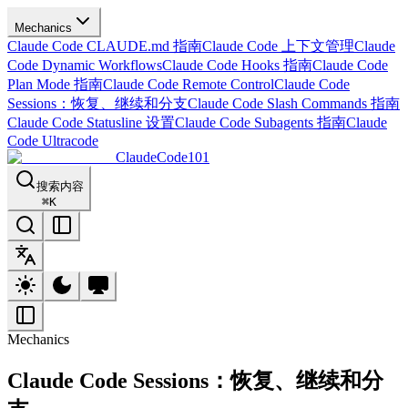
Mechanics
Claude Code CLAUDE.md 指南
Claude Code 上下文管理
Claude
Code Dynamic Workflows
Claude Code Hooks 指南
Claude Code
Plan Mode 指南
Claude Code Remote Control
Claude Code
Sessions：恢复、继续和分支
Claude Code Slash Commands 指南
Claude Code Statusline 设置
Claude Code Subagents 指南
Claude
Code Ultracode
ClaudeCode101
搜索内容
⌘
K
Mechanics
Claude Code Sessions：恢复、继续和分