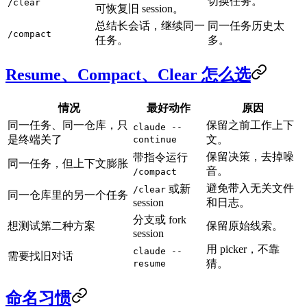
切换任务。
/clear
可恢复旧 session。
总结长会话，继续同一
同一任务历史太
/compact
任务。
多。
Resume、Compact、Clear 怎么选
情况
最好动作
原因
同一任务、同一仓库，只
保留之前工作上下
claude --
是终端关了
文。
continue
保留决策，去掉噪
带指令运行
同一任务，但上下文膨胀
音。
/compact
避免带入无关文件
或新
/clear
同一仓库里的另一个任务
session
和日志。
分支或 fork
想测试第二种方案
保留原始线索。
session
用 picker，不靠
claude --
需要找旧对话
猜。
resume
命名习惯