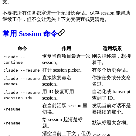
支。
不要把所有任务都塞进一个无限长会话。保存 session 能帮助
继续工作，但不会让无关上下文变便宜或更清楚。
常用 Session 命令
命令
作用
适用场景
恢复当前项目最近一次
刚关掉终端，想接
claude --
session。
着干。
continue
打开 session picker。
有多个历史会话。
claude --resume
直接恢复命名
你按任务或分支命
claude --resume
session。
名过。
<name>
用 ID 恢复可用
自动化或 transcript
claude --resume
session。
查到了 ID。
<session-id>
在当前活跃 session 里
发现当前对话不是
/resume
切换。
要继续的那个。
给 session 起清楚标
默认标题太含糊。
/rename
题。
清空当前上下文，但仍