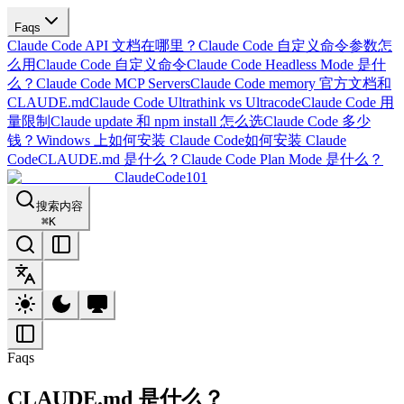
Faqs
Claude Code API 文档在哪里？
Claude Code 自定义命令参数怎
么用
Claude Code 自定义命令
Claude Code Headless Mode 是什
么？
Claude Code MCP Servers
Claude Code memory 官方文档和
CLAUDE.md
Claude Code Ultrathink vs Ultracode
Claude Code 用
量限制
Claude update 和 npm install 怎么选
Claude Code 多少
钱？
Windows 上如何安装 Claude Code
如何安装 Claude
Code
CLAUDE.md 是什么？
Claude Code Plan Mode 是什么？
ClaudeCode101
搜索内容
⌘
K
Faqs
CLAUDE.md 是什么？