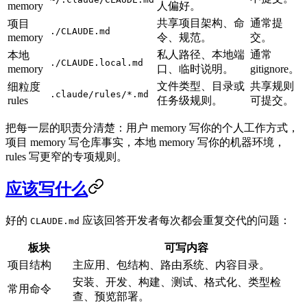
memory
人偏好。
共享项目架构、命
通常提
项目
./CLAUDE.md
memory
令、规范。
交。
私人路径、本地端
通常
本地
./CLAUDE.local.md
memory
口、临时说明。
gitignore。
文件类型、目录或
共享规则
细粒度
.claude/rules/*.md
rules
任务级规则。
可提交。
把每一层的职责分清楚：用户 memory 写你的个人工作方式，
项目 memory 写仓库事实，本地 memory 写你的机器环境，
rules 写更窄的专项规则。
应该写什么
好的
应该回答开发者每次都会重复交代的问题：
CLAUDE.md
板块
可写内容
项目结构
主应用、包结构、路由系统、内容目录。
安装、开发、构建、测试、格式化、类型检
常用命令
查、预览部署。